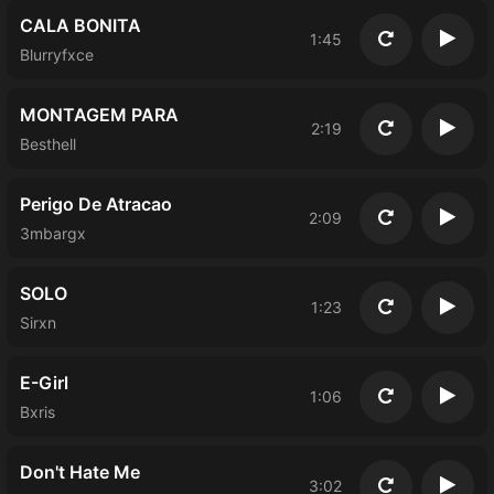
CALA BONITA
1:45
Повторить
Восп
Blurryfxce
MONTAGEM PARA
2:19
Повторить
Восп
Besthell
Perigo De Atracao
2:09
Повторить
Восп
3mbargx
SOLO
1:23
Повторить
Восп
Sirxn
E-Girl
1:06
Повторить
Восп
Bxris
Don't Hate Me
3:02
Повторить