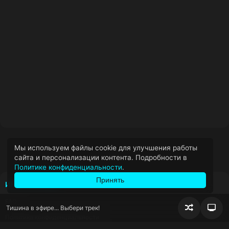
Мы используем файлы cookie для улучшения работы
сайта и персонализации контента. Подробности в
Политике конфиденциальности
.
Принять
ИНФОРМАЦИЯ
FAQ
Тишина в эфире... Выбери трек!
Случайно
Пер
Политика конфиденциальности
воспроизв
блок