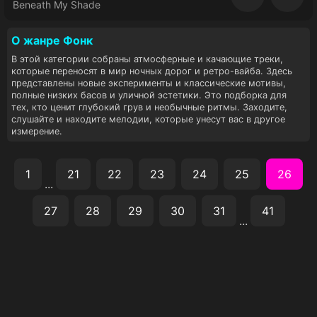
Восп
Beneath My Shade
О жанре Фoнк
В этой категории собраны атмосферные и качающие треки,
которые переносят в мир ночных дорог и ретро-вайба. Здесь
представлены новые эксперименты и классические мотивы,
полные низких басов и уличной эстетики. Это подборка для
тех, кто ценит глубокий грув и необычные ритмы. Заходите,
слушайте и находите мелодии, которые унесут вас в другое
измерение.
1
21
22
23
24
25
26
...
27
28
29
30
31
41
...