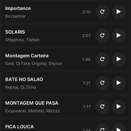
Importance
2:10
Повторить
Восп
Bxzsudxw
SOLARIS
2:07
Повторить
Восп
Shigetora, Tishkin
Montagem Carteira
1:46
Повторить
Восп
Sxid, Dj Fake Original, Shyron
BATE NO SALAO
1:21
Повторить
Восп
Repsaj, Dj Zicha
MONTAGEM QUE PASA
1:17
Повторить
Восп
Evyjoxacer, Mxdster, Riizzzz
FICA LOUCA
1:14