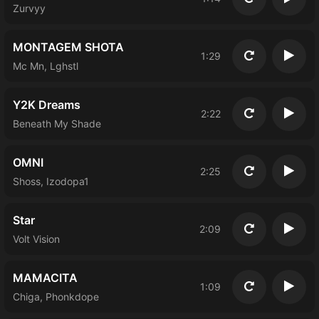
Повторить
Восп
Zurvyy
MONTAGEM SHOTA
1:29
Повторить
Восп
Mc Mn, Lghstl
Y2K Dreams
2:22
Повторить
Восп
Beneath My Shade
OMNI
2:25
Повторить
Восп
Shoss, Izodopa1
Star
2:09
Повторить
Восп
Volt Vision
MAMACITA
1:09
Повторить
Восп
Chiga, Phonkdope