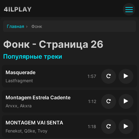
4ILPLAY
Главная
›
Фoнк
Фoнк - Страница 26
Популярные треки
Masquerade
1:57
Повторить
Восп
Lastfragment
Montagem Estrela Cadente
1:12
Повторить
Восп
Arvxx, Akxra
MONTAGEM VAI SENTA
1:18
Повторить
Восп
Fenekot, Qõke, Tvoy