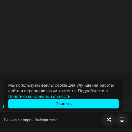
Мы используем файлы cookie для улучшения работы
сайта и персонализации контента. Подробности в
Политике конфиденциальности
.
Принять
ИНФОРМАЦИЯ
FAQ
Тишина в эфире... Выбери трек!
Случайно
Пер
Политика конфиденциальности
воспроизв
блок