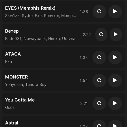
EYES (Memphis Remix)
1:38
Повторить
Восп
Skw1zz, Sydex Exe, Ronvxer, Memphis
Ветер
2:22
Повторить
Восп
Fade031, Nowayback, Himxn, Uravnabeshen
ATACA
1:35
Повторить
Восп
Fxrr
MONSTER
1:54
Повторить
Восп
Yohyosan, Tundra Boy
You Gotta Me
2:21
Повторить
Восп
Goos
Astral
1:08