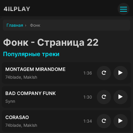
4ILPLAY
Главная
›
Фoнк
Фoнк - Страница 22
Популярные треки
MONTAGEM MIRANDOME
1:36
Повторить
Восп
74blade, Maklsh
BAD COMPANY FUNK
1:30
Повторить
Восп
Synn
CORASAO
1:34
Повторить
Восп
74blade, Maklsh