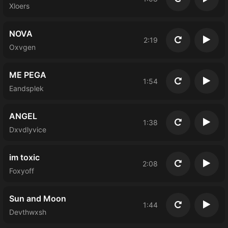
Повторить
Восп
Xloers
NOVA
2:19
Повторить
Восп
Oxvgen
ME PEGA
1:54
Повторить
Восп
Eandsplek
ANGEL
1:38
Повторить
Восп
Dxvdlyvice
im toxic
2:08
Повторить
Восп
Foxyoff
Sun and Moon
1:44
Повторить
Восп
Devthwxsh