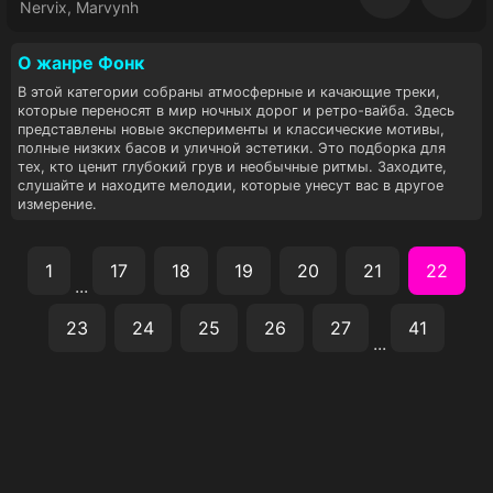
Восп
Nervix, Marvynh
О жанре Фoнк
В этой категории собраны атмосферные и качающие треки,
которые переносят в мир ночных дорог и ретро-вайба. Здесь
представлены новые эксперименты и классические мотивы,
полные низких басов и уличной эстетики. Это подборка для
тех, кто ценит глубокий грув и необычные ритмы. Заходите,
слушайте и находите мелодии, которые унесут вас в другое
измерение.
1
17
18
19
20
21
22
...
23
24
25
26
27
41
...