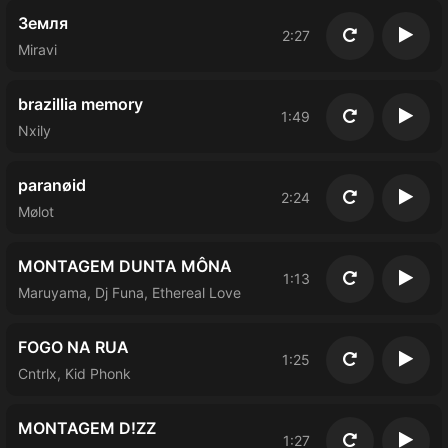
Земля
2:27
Повторить
Восп
Miravi
brazillia memory
1:49
Повторить
Восп
Nxily
paranøid
2:24
Повторить
Восп
Mølot
MONTAGEM DUNTA MÔNA
1:13
Повторить
Восп
Maruyama, Dj Funa, Ethereal Love
FOGO NA RUA
1:25
Повторить
Восп
Cntrlx, Kid Phonk
MONTAGEM D!ZZ
1:27
Повторить