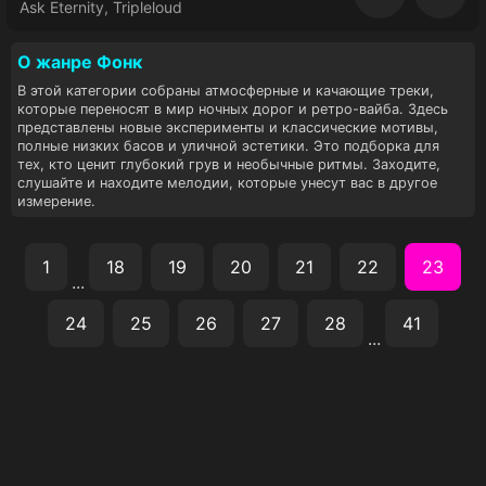
Восп
Ask Eternity, Tripleloud
О жанре Фoнк
В этой категории собраны атмосферные и качающие треки,
которые переносят в мир ночных дорог и ретро-вайба. Здесь
представлены новые эксперименты и классические мотивы,
полные низких басов и уличной эстетики. Это подборка для
тех, кто ценит глубокий грув и необычные ритмы. Заходите,
слушайте и находите мелодии, которые унесут вас в другое
измерение.
1
18
19
20
21
22
23
...
24
25
26
27
28
41
...