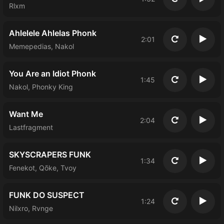
Повторить
Восп
Rlxm
Ahlelele Ahlelas Phonk
2:01
Повторить
Восп
Memepedias, Nakol
You Are an Idiot Phonk
1:45
Повторить
Восп
Nakol, Phonky King
Want Me
2:04
Повторить
Восп
Lastfragment
SKYSCRAPERS FUNK
1:34
Повторить
Восп
Fenekot, Qõke, Tvoy
FUNK DO SUSPECT
1:24
Повторить
Восп
Nilxro, Rvnge