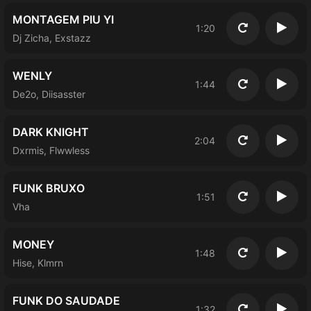
MONTAGEM PIU YI
1:20
Повторить
Восп
Dj Zicha, Exstazz
WENLY
1:44
Повторить
Восп
De2o, Diisasster
DARK KNIGHT
2:04
Повторить
Восп
Dxrmis, Flwwless
FUNK BRUXO
1:51
Повторить
Восп
Vha
MONEY
1:48
Повторить
Восп
Hise, Klmrn
FUNK DO SAUDADE
1:32