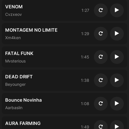
VENOM
1:27
Повторить
Восп
Cvzxeov
MONTAGEM NO LIMITE
1:29
Повторить
Восп
Xm4ken
FATAL FUNK
1:45
Повторить
Восп
Mvsterious
DEAD DRIFT
1:38
Повторить
Восп
Beyounger
Bounce Novinha
1:08
Повторить
Восп
Aarbaslin
AURA FARMING
1:49
Повторить