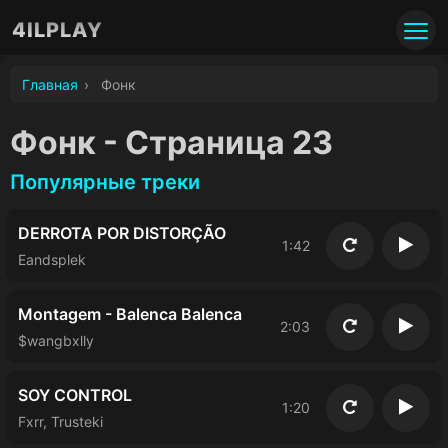
4ILPLAY
Главная
›
Фoнк
Фoнк - Страница 23
Популярные треки
DERROTA POR DISTORÇÃO
1:42
Повторить
Восп
Eandsplek
Montagem - Balenca Balenca
2:03
Повторить
Восп
$wangbxlly
SOY CONTROL
1:20
Повторить
Восп
Fxrr, Trusteki