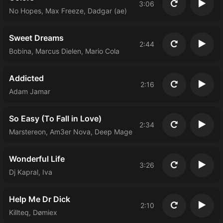
3:06
Повторить
Восп
No Hopes, Max Freeze, Dadgar (ae)
Sweet Dreams
2:44
Повторить
Восп
Bobina, Marcus Dielen, Mario Cola
Addicted
2:16
Повторить
Восп
Adam Jamar
So Easy (To Fall in Love)
2:34
Повторить
Восп
Marstereon, Am3er Nova, Deep Mage
Wonderful Life
3:26
Повторить
Восп
Dj Kapral, Iva
Help Me Dr Dick
2:10
Повторить
Восп
Killteq, Dømiex