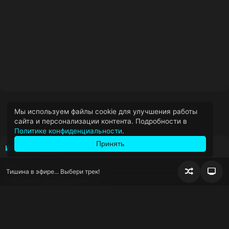
Мы используем файлы cookie для улучшения работы
сайта и персонализации контента. Подробности в
Политике конфиденциальности
.
Принять
ИНФОРМАЦИЯ
FAQ
Тишина в эфире... Выбери трек!
Случайно
Пер
Политика конфиденциальности
воспроизв
блок
сна
Условия использования
Правообладателям
КОНТАКТЫ