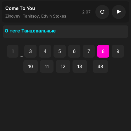
Come To You
2:07
Повторить
Восп
Zinovev, Tanitsoy, Edvin Stokes
О теге Танцевальные
1
3
4
5
6
7
8
9
...
10
11
12
13
48
...