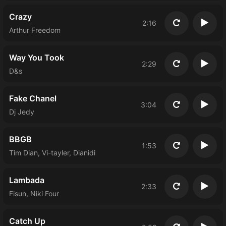
Crazy
2:16
Повторить
Восп
Arthur Freedom
Way You Took
2:29
Повторить
Восп
D&s
Fake Chanel
3:04
Повторить
Восп
Dj Jedy
BBGB
1:53
Повторить
Восп
Tim Dian, Vi-tayler, Dianidi
Lambada
2:33
Повторить
Восп
Fisun, Niki Four
Catch Up