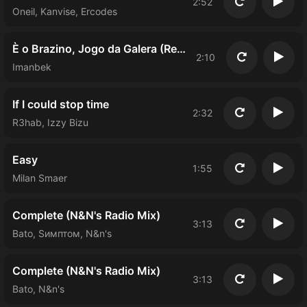
2:52
Повторить
Восп
Oneil, Kanvise, Ercodes
È o Brazino, Jogo da Galera (Remix)
2:10
Повторить
Восп
Imanbek
If I could stop time
2:32
Повторить
Восп
R3hab, Izzy Bizu
Easy
1:55
Повторить
Восп
Milan Smaer
Complete (N&N's Radio Mix)
3:13
Повторить
Восп
Bato, Sимптом, N&n's
Complete (N&N's Radio Mix)
3:13
Повторить
Восп
Bato, N&n's