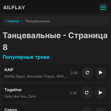
4ILPLAY
Главная
›
Танцевальные
Танцевальные - Страница
8
Популярные треки
KAIF
2:26
Повторить
Восп
Gorilla Zippo, Alexander Popov, Whiteout
Together
2:28
Повторить
Восп
Girls Like You, Zenv
Colors