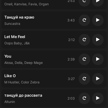
2:53
Повторить
Восп
Oneil, Kanvise, Favia, Organ
Танцуй на краю
3:43
Повторить
Восп
Suncastra
Let Me Feel
2:12
Повторить
Восп
Oops Baby, J&k
You
2:39
Повторить
Восп
Alosa, Della, Deep Mage
Like O
3:27
Повторить
Восп
M Hustler, Color Zebra
танцуй до рассвета
2:03
Повторить
Восп
Altunin