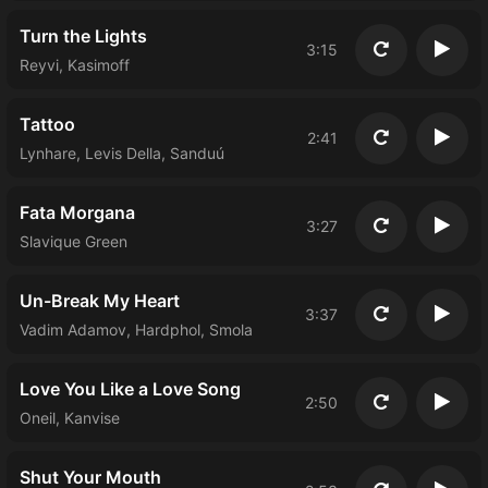
Turn the Lights
3:15
Повторить
Восп
Reyvi, Kasimoff
Tattoo
2:41
Повторить
Восп
Lynhare, Levis Della, Sanduú
Fata Morgana
3:27
Повторить
Восп
Slavique Green
Un-Break My Heart
3:37
Повторить
Восп
Vadim Adamov, Hardphol, Smola
Love You Like a Love Song
2:50
Повторить
Восп
Oneil, Kanvise
Shut Your Mouth