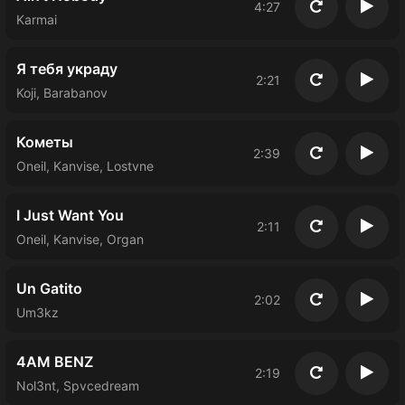
4:27
Повторить
Восп
Karmai
Я тебя украду
2:21
Повторить
Восп
Koji, Barabanov
Кометы
2:39
Повторить
Восп
Oneil, Kanvise, Lostvne
I Just Want You
2:11
Повторить
Восп
Oneil, Kanvise, Organ
Un Gatito
2:02
Повторить
Восп
Um3kz
4AM BENZ
2:19
Повторить
Восп
Nol3nt, Spvcedream