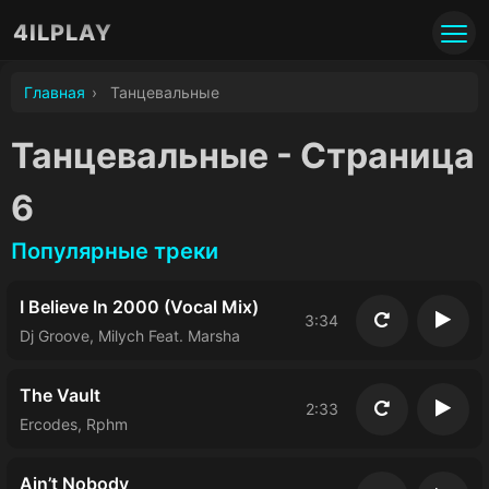
4ILPLAY
Главная
›
Танцевальные
Танцевальные - Страница
6
Популярные треки
I Believe In 2000 (Vocal Mix)
3:34
Повторить
Восп
Dj Groove, Milych Feat. Marsha
The Vault
2:33
Повторить
Восп
Ercodes, Rphm
Ain’t Nobody