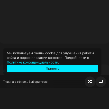
Мы используем файлы cookie для улучшения работы
сайта и персонализации контента. Подробности в
Политике конфиденциальности
.
Принять
ИНФОРМАЦИЯ
FAQ
Тишина в эфире... Выбери трек!
Случайно
Пер
Политика конфиденциальности
воспроизв
блок
сна
Условия использования
Правообладателям
КОНТАКТЫ