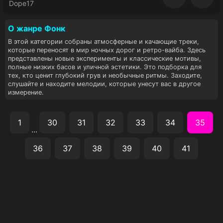
Восп
Dope17
О жанре Фoнк
В этой категории собраны атмосферные и качающие треки,
которые переносят в мир ночных дорог и ретро-вайба. Здесь
представлены новые эксперименты и классические мотивы,
полные низких басов и уличной эстетики. Это подборка для
тех, кто ценит глубокий грув и необычные ритмы. Заходите,
слушайте и находите мелодии, которые унесут вас в другое
измерение.
1
30
31
32
33
34
35
...
36
37
38
39
40
41