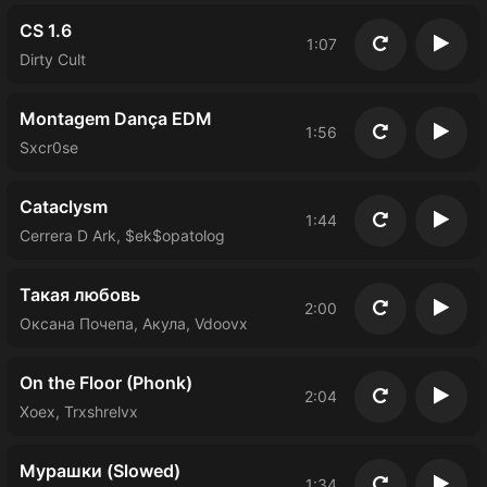
CS 1.6
1:07
Повторить
Восп
Dirty Cult
Montagem Dança EDM
1:56
Повторить
Восп
Sxcr0se
Cataclysm
1:44
Повторить
Восп
Cerrera D Ark, $ek$opatolog
Такая любовь
2:00
Повторить
Восп
Оксана Почепа, Акула, Vdoovx
On the Floor (Phonk)
2:04
Повторить
Восп
Xoex, Trxshrelvx
Мурашки (Slowed)
1:34