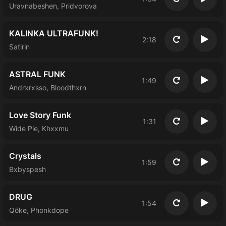
Повторить
Восп
Uravnabeshen, Pridvorova
KALINKA ULTRAFUNK!
2:18
Повторить
Восп
Satirin
ASTRAL FUNK
1:49
Повторить
Восп
Andrxrxsso, Bloodthxrn
Love Story Funk
1:31
Повторить
Восп
Wide Pie, Khxxmu
Crystals
1:59
Повторить
Восп
Bxbyspesh
DRUG
1:54
Повторить
Восп
Qõke, Phonkdope