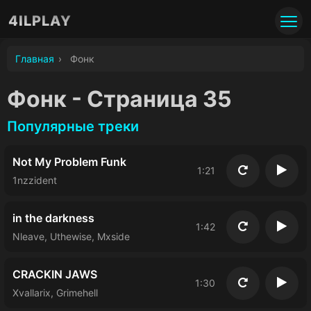
4ILPLAY
Главная
›
Фoнк
Фoнк - Страница 35
Популярные треки
Not My Problem Funk
1:21
Повторить
Восп
1nzzident
in the darkness
1:42
Повторить
Восп
Nleave, Uthewise, Mxside
CRACKIN JAWS
1:30
Повторить
Восп
Xvallarix, Grimehell