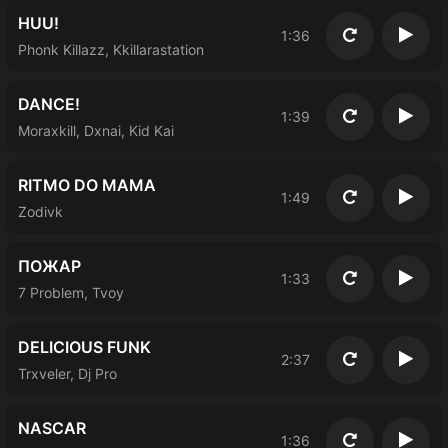
HUU!
1:36
Повторить
Восп
Phonk Killazz, Kkillarastation
DANCE!
1:39
Повторить
Восп
Moraxkill, Dxnai, Kid Kai
RITMO DO MAMA
1:49
Повторить
Восп
Zodivk
ПОЖАР
1:33
Повторить
Восп
7 Problem, Tvoy
DELICIOUS FUNK
2:37
Повторить
Восп
Trxveler, Dj Pro
NASCAR
1:36
Повторить