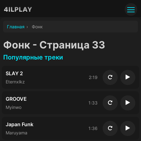
4ILPLAY
Главная
›
Фoнк
Фoнк - Страница 33
Популярные треки
SLAY 2
2:19
Повторить
Восп
Eternxlkz
GROOVE
1:33
Повторить
Восп
Myinwo
Japan Funk
1:36
Повторить
Восп
Maruyama