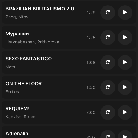
BRAZILIAN BRUTALISMO 2.0
1:29
Повторить
Восп
Pnog, Ntpv
Мурашки
1:25
Повторить
Восп
Uravnabeshen, Pridvorova
SEXO FANTASTICO
1:08
Повторить
Восп
Ncts
ON THE FLOOR
1:50
Повторить
Восп
Fortxna
REQUIEM!
2:00
Повторить
Восп
Kanvise, Rphm
Adrenalin
3:07