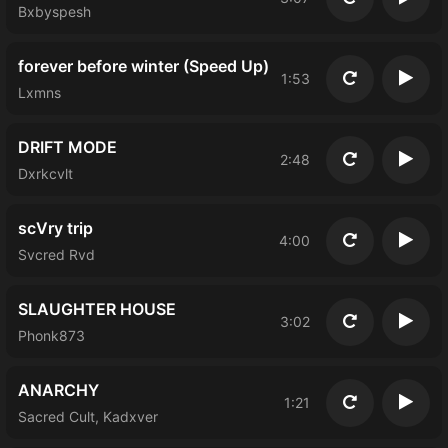
Повторить
Восп
Bxbyspesh
forever before winter (Speed Up)
1:53
Повторить
Восп
Lxmns
DRIFT MODE
2:48
Повторить
Восп
Dxrkcvlt
scVry trip
4:00
Повторить
Восп
Svcred Rvd
SLAUGHTER HOUSE
3:02
Повторить
Восп
Phonk873
ANARCHY
1:21
Повторить
Восп
Sacred Cult, Kadxver