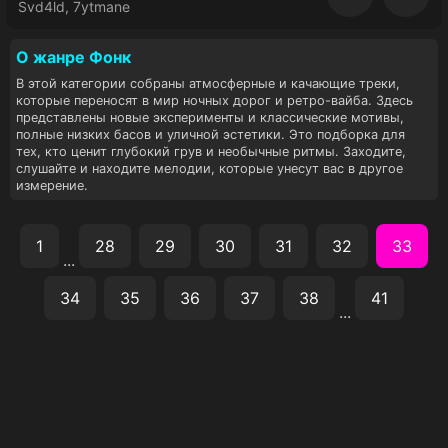
Восп
Svd4ld, 7ytmane
О жанре Фoнк
В этой категории собраны атмосферные и качающие треки,
которые переносят в мир ночных дорог и ретро-вайба. Здесь
представлены новые эксперименты и классические мотивы,
полные низких басов и уличной эстетики. Это подборка для
тех, кто ценит глубокий грув и необычные ритмы. Заходите,
слушайте и находите мелодии, которые унесут вас в другое
измерение.
1
28
29
30
31
32
33
...
34
35
36
37
38
41
...