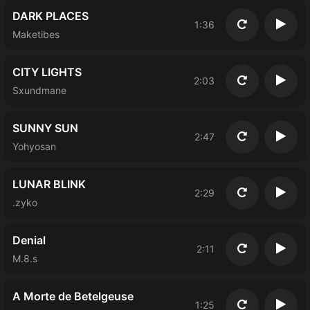
DARK PLACES
1:36
Повторить
Восп
Maketibes
CITY LIGHTS
2:03
Повторить
Восп
Sxundmane
SUNNY SUN
2:47
Повторить
Восп
Yohyosan
LUNAR BLINK
2:29
Повторить
Восп
.zyko
Denial
2:11
Повторить
Восп
M.8.s
A Morte de Betelgeuse
1:25
Повторить