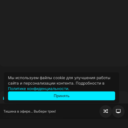
Мы используем файлы cookie для улучшения работы
сайта и персонализации контента. Подробности в
Политике конфиденциальности
.
Принять
ИНФОРМАЦИЯ
FAQ
Тишина в эфире... Выбери трек!
Случайно
Пер
Политика конфиденциальности
воспроизв
блок
сна
Условия использования