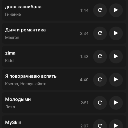
доля каннибала
1:44
Повторить
Восп
Гниение
Дым и романтика
2:34
Повторить
Восп
Meeron
zima
1:43
Повторить
Восп
Kidd
Я поворачиваю вспять
4:40
Повторить
Восп
Kseron, Неслушайэто
Молодыми
2:51
Повторить
Восп
Лоял
MySkin
2:07
Повторить