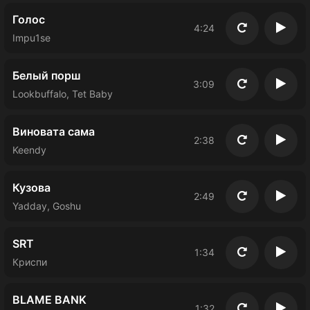
Голос
4:24
Повторить
Восп
Impu1se
Белый порш
3:09
Повторить
Восп
Lookbuffalo, Tet Baby
Виновата сама
2:38
Повторить
Восп
Keendy
Кузова
2:49
Повторить
Восп
Yadday, Goshu
SRT
1:34
Повторить
Восп
Криспи
BLAME BANK
1:32