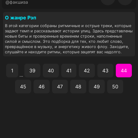
Восп
@факшиза
О жанре Рэп
В этой категории собраны ритмичные и острые треки, которые
задают темп и рассказывают истории улиц. Здесь представлены
новые биты и проверенные временем строки, наполненные
силой и смыслом. Это подборка для тех, кто любит слово,
превращённое в музыку, и энергетику живого флоу. Заходите,
слушайте и находите ритмы, которые зацепят вас надолго.
1
39
40
41
42
43
44
...
45
46
47
48
49
50