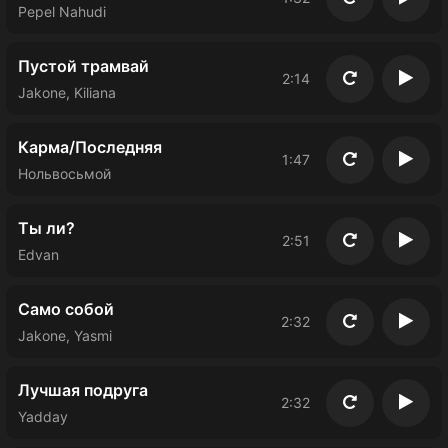
Повторить
Восп
Pepel Nahudi
Пустой трамвай
2:14
Повторить
Восп
Jakone, Kiliana
Карма/Последняя
1:47
Повторить
Восп
Нольвосьмой
Ты ли?
2:51
Повторить
Восп
Edvan
Само собой
2:32
Повторить
Восп
Jakone, Yasmi
Лучшая подруга
2:32
Повторить
Восп
Yadday