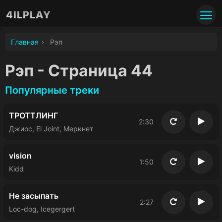
4ILPLAY
Главная
›
Рэп
Рэп - Страница 44
Популярные треки
ТРОТТЛИНГ
2:30
Повторить
Восп
Джиос, El Joint, Меркнет
vision
1:50
Повторить
Восп
Kidd
Не засыпать
2:27
Повторить
Восп
Loc-dog, Icegergert