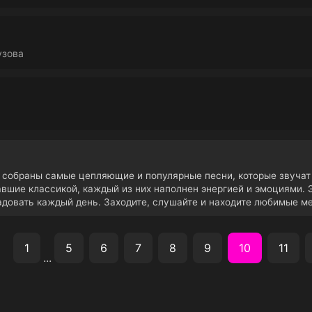
узова
и собраны самые цепляющие и популярные песни, которые звуча
тавшие классикой, каждый из них наполнен энергией и эмоциями. 
адовать каждый день. Заходите, слушайте и находите любимые м
1
5
6
7
8
9
10
11
...