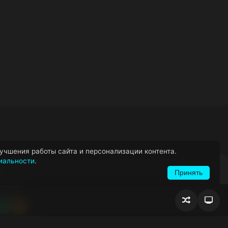
учшения работы сайта и персонализации контента.
иальности
.
Ы
Принять
mail.com
Случайное
Пере
те
egram
WhatsApp
Одноклассники
воспроизв
блок
сна