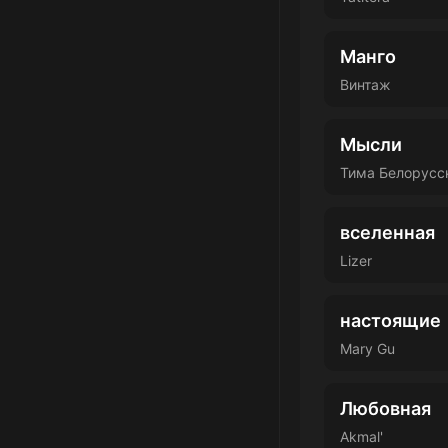
Манго
Винтаж
Мысли
Тима Белорусс
вселенная
Lizer
настоящие
Mary Gu
Любовная
Akmal'