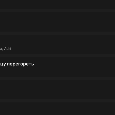
е
, Adri
дцу перегореть