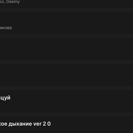
ро, Deemy
никова
нцуй
ое дыхание ver 2 0