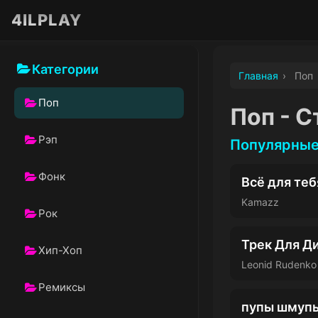
4ILPLAY
Категории
Главная
›
Поп
Категории
Поп
Категория
Поп - С
Рэп
Популярные
Категория
Фoнк
Всё для теб
Категория
Kamazz
Рок
Категория
Трек Для Д
Хип-Хоп
Категория
Leonid Rudenko
Ремиксы
Категория
пупы шмуп