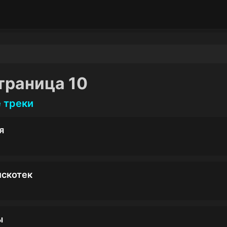
траница 10
 треки
я
искотек
ы