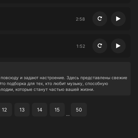
2:58
Повторить
Воспро
1:52
Повторить
Воспро
т повсюду и задают настроение. Здесь представлены свежие
Это подборка для тех, кто любит музыку, способную
елодии, которые станут частью вашей жизни.
12
13
14
15
50
...