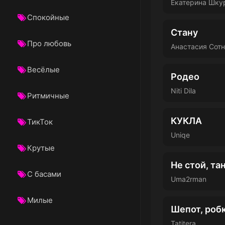
Екатерина Шку
Спокойные
Тег
Стану
Про любовь
Анастасия Сот
Тег
Весёлые
Тег
Родео
Niti Dila
Ритмичные
Тег
КУКЛА
ТикТок
Тег
Uniqe
Крутые
Тег
Не стой, та
С басами
Тег
Uma2rman
Милые
Тег
Шепот, робк
Tatitera