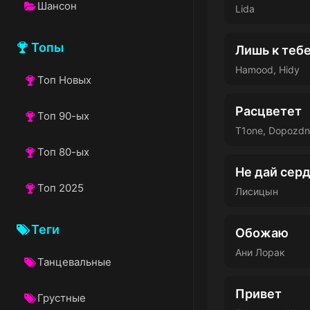
Шансон
Lida
Категория
Топы
Лишь к теб
Топы
Hamood, Hidy
Топ Новых
Топ
Новых
Расцветет
Топ 90-ых
Топ
T1one, Dopozdna
90-
Топ 80-ых
ых
Топ
Не дай сер
80-
Топ 2025
ых
Лисицын
Топ
2025
Теги
Обожаю
Теги
Ани Лорак
Танцевальные
Тег
Привет
Грустные
Тег