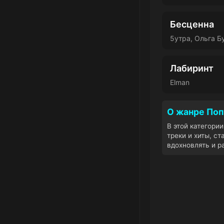
Бесценна
5утра, Ольга Б
Лабиринт
Elman
О жанре Поп
В этой категори
треки и хиты, с
вдохновлять и р