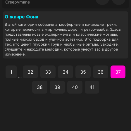
Восп
Creepymane
О жанре Фoнк
В этой категории собраны атмосферные и качающие треки,
которые переносят в мир ночных дорог и ретро-вайба. Здесь
представлены новые эксперименты и классические мотивы,
полные низких басов и уличной эстетики. Это подборка для
тех, кто ценит глубокий грув и необычные ритмы. Заходите,
слушайте и находите мелодии, которые унесут вас в другое
измерение.
1
32
33
34
35
36
37
...
38
39
40
41