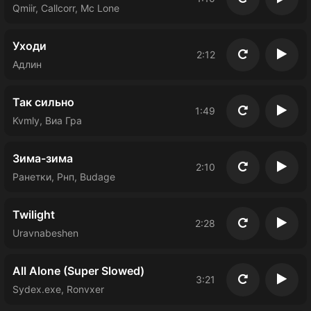
Повторить
Восп
Qmiir, Callcorr, Mc Lone
Уходи
2:12
Повторить
Восп
Адлин
Так сильно
1:49
Повторить
Восп
Kvmly, Виа Гра
Зима-зима
2:10
Повторить
Восп
Ранетки, Рнп, Budage
Twilight
2:28
Повторить
Восп
Uravnabeshen
All Alone (Super Slowed)
3:21
Повторить
Восп
Sydex.exe, Ronvxer