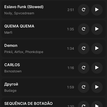
Eslavo Funk (Slowed)
2:51
Повторить
Восп
Nxily, Spvcedream
QUEMA QUEMA
1:35
Повторить
Восп
Mørfi
Demon
1:34
Повторить
Восп
Pinkii, Airfox, Phonkdope
CARLOS
1:16
Повторить
Восп
Bxnostown
Другой
1:59
Повторить
Восп
Budage
SEQUÊNCIA DE BOTADÃO
1:10