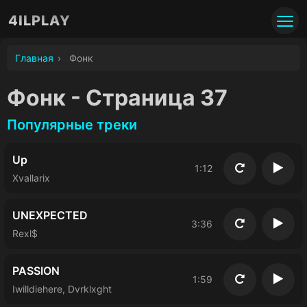
4ILPLAY
Главная
›
Фoнк
Фoнк - Страница 37
Популярные треки
Up
1:12
Повторить
Восп
Xvallarix
UNEXPECTED
3:36
Повторить
Восп
Rexl$
PASSION
1:59
Повторить
Восп
Iwilldiehere, Dvrklxght