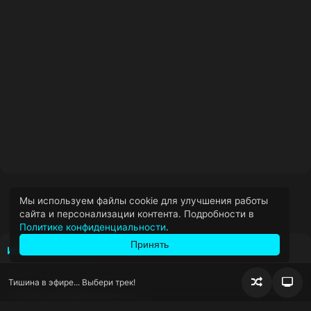
Мы используем файлы cookie для улучшения работы
сайта и персонализации контента. Подробности в
Политике конфиденциальности
.
Принять
ИНФОРМАЦИЯ
FAQ
Тишина в эфире... Выбери трек!
Случайно
Пер
Политика конфиденциальности
воспроизв
блок