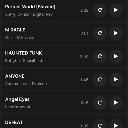
Perfect World (Slowed)
2:28
Повторить
Восп
3ntry, Dxnkxr, Digital Rey
MiRACLE
2:01
Повторить
Восп
Qmiir, Mietrawx
HAUNTED FUNK
2:50
Повторить
Восп
Babyboi, Socialblade
ANYONE
1:45
Повторить
Восп
Autxmn Love, Exnlxde
Angel Eyes
2:16
Повторить
Восп
Lastfragment
DEFEAT
1:35
Повторить